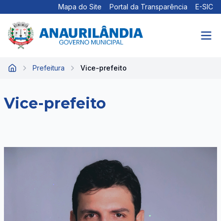
Mapa do Site
Portal da Transparência
E-SIC
Prefeitura
Vice-prefeito
Início
Vice-prefeito