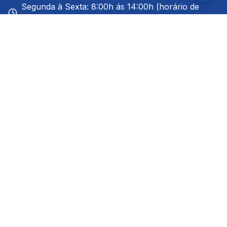
Segunda à Sexta: 8:00h ás 14:00h (horário de
Brasília)
Redes Sociais
Links Rápidos
A Cidade
Notícias
Ouvidoria
Prefeito
Serviços ao Cidadão
Serviços ao Servidor
Telefones Últeis