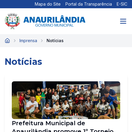
Mapa do Site
Portal da Transparência
E-SIC
Imprensa
Notícias
Início
Notícias
Prefeitura Municipal de
Anaurilândia promove 1º Torneio