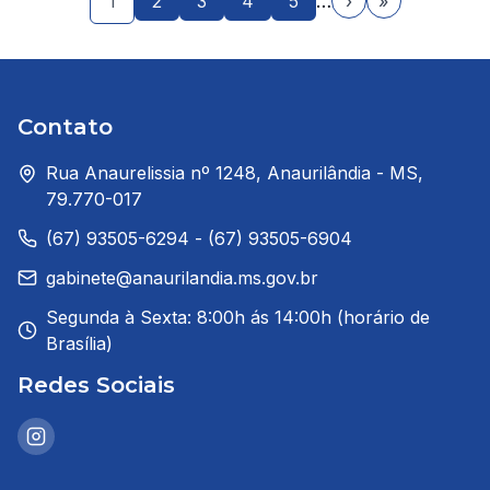
1
2
3
4
5
…
›
»
Contato
Rua Anaurelissia nº 1248, Anaurilândia - MS,
79.770-017
(67) 93505-6294 - (67) 93505-6904
gabinete@anaurilandia.ms.gov.br
Segunda à Sexta: 8:00h ás 14:00h (horário de
Brasília)
Redes Sociais