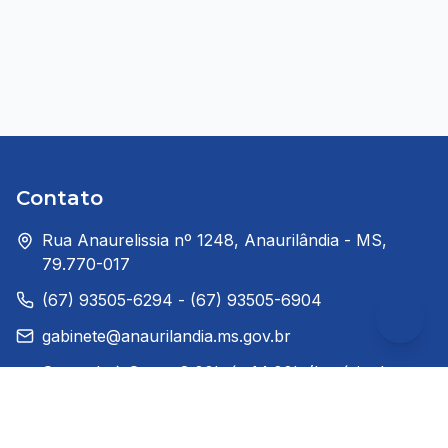
Contato
Rua Anaurelissia nº 1248, Anaurilândia - MS,
79.770-017
(67) 93505-6294 - (67) 93505-6904
gabinete@anaurilandia.ms.gov.br
Segunda à Sexta: 8:00h ás 14:00h (horário de
Brasília)
Redes Sociais