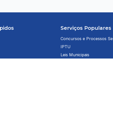
pidos
Serviços Populares
Concursos e Processos Sel
IPTU
Leis Municipais
Licitações
 Cidadão
Nota Fiscal Eletrônica
 Servidor
Portal da Transparência
teis