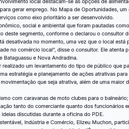
nvolvimento local destacam-se as opções de alimentaç
as para gerar emprego. No Mapa de Oportunidades, um
viços como eixo prioritário a ser desenvolvido.
ômico, social e ambiental que foram pautadas como 
o deste segmento, conforme o declarou o consultor 
tá desativada no momento, uma vez que o local está p
de no comércio local”, disse o consultor. Ele atenta pa
tre Bataguassu e Nova Andradina.
r realizado um levantamento do tipo de público que pa
ar uma estratégia e planejamento de ações atrativas pa
 movimentação que seja atrativa, além de uma maior d
rismo com caravanas de moto clubes para o balneári
icação tanto do comerciante quanto dos funcionários 
ideias discutidas durante a oficina do PDE.
entável, Indústria e Comércio, Elizeu Muchon, partic