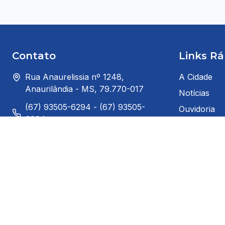
Contato
Links Rá
Rua Anaurelissia nº 1248,
A Cidade
Anaurilândia - MS, 79.770-017
Notícias
(67) 93505-6294 - (67) 93505-
Ouvidoria
6904
Prefeito
gabinete@anaurilandia.ms.gov.br
Serviços ao
Segunda à Sexta: 8:00h ás 14:00h
Serviços ao
(horário de Brasília)
Telefones Úl
Redes Sociais