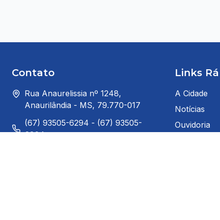
Contato
Links Rá
Rua Anaurelissia nº 1248,
A Cidade
Anaurilândia - MS, 79.770-017
Notícias
(67) 93505-6294 - (67) 93505-
Ouvidoria
6904
Prefeito
gabinete@anaurilandia.ms.gov.br
Serviços ao
Segunda à Sexta: 8:00h ás 14:00h
Serviços ao
(horário de Brasília)
Telefones Úl
Redes Sociais