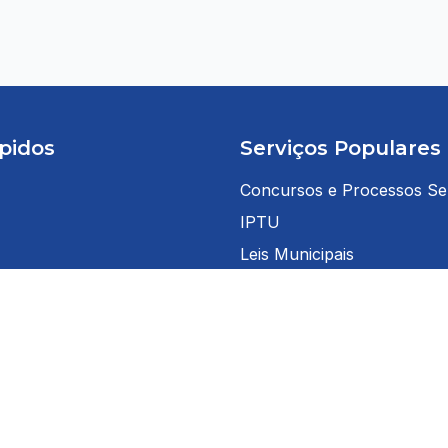
pidos
Serviços Populares
Concursos e Processos Sel
IPTU
Leis Municipais
Licitações
 Cidadão
Nota Fiscal Eletrônica
 Servidor
Portal da Transparência
teis