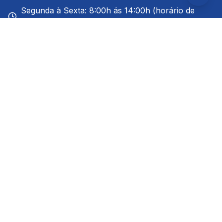
Segunda à Sexta: 8:00h ás 14:00h (horário de
Brasília)
Redes Sociais
Links Rápidos
A Cidade
Notícias
Ouvidoria
Prefeito
Serviços ao Cidadão
Serviços ao Servidor
Telefones Últeis