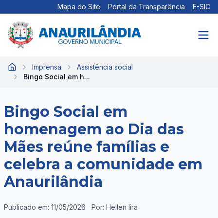
Mapa do Site
Portal da Transparência
E-SIC
Imprensa
Assistência social
Início
Bingo Social em h...
Bingo Social em
homenagem ao Dia das
Mães reúne famílias e
celebra a comunidade em
Anaurilândia
Publicado em: 11/05/2026
Por: Hellen lira