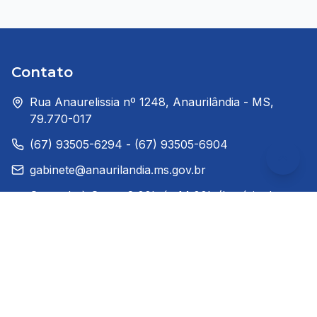
Contato
Rua Anaurelissia nº 1248, Anaurilândia - MS,
79.770-017
(67) 93505-6294 - (67) 93505-6904
gabinete@anaurilandia.ms.gov.br
Segunda à Sexta: 8:00h ás 14:00h (horário de
Brasília)
Redes Sociais