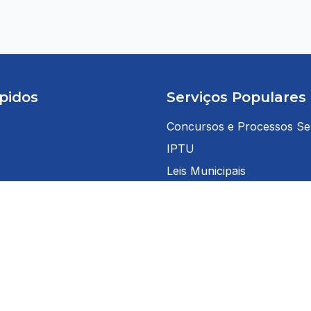
pidos
Serviços Populares
Concursos e Processos Sel
IPTU
Leis Municipais
Licitações
 Cidadão
Nota Fiscal Eletrônica
 Servidor
Portal da Transparência
teis