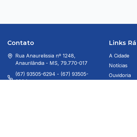
Contato
Links Rá
Rua Anaurelissia nº 1248,
A Cidade
Anaurilândia - MS, 79.770-017
Notícias
(67) 93505-6294 - (67) 93505-
Ouvidoria
6904
Prefeito
gabinete@anaurilandia.ms.gov.br
Serviços ao
Segunda à Sexta: 8:00h ás 14:00h
Serviços ao
(horário de Brasília)
Telefones Úl
Redes Sociais